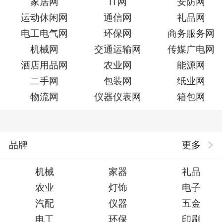
家居网
IT网
安防网
运动休闲网
通信网
礼品网
电工电气网
环保网
商务服务网
机械网
交通运输网
传媒广电网
酒店用品网
农业网
能源网
二手网
包装网
纸业网
物流网
仪器仪表网
箱包网
品牌
更多
机械
家器
礼品
农业
灯饰
电子
汽配
仪器
五金
电工
环保
印刷