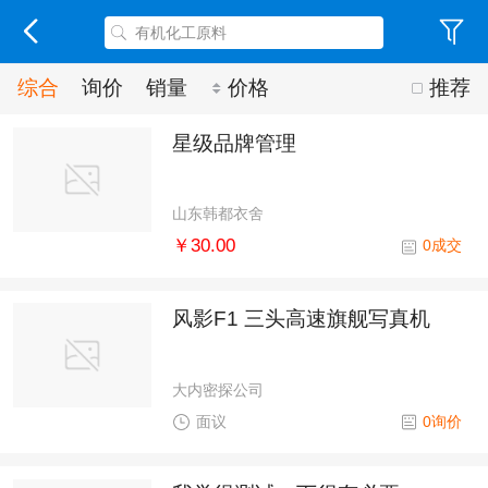
综合
询价
销量
价格
推荐
星级品牌管理
山东韩都衣舍
￥30.00
0成交
风影F1 三头高速旗舰写真机
大内密探公司
面议
0询价